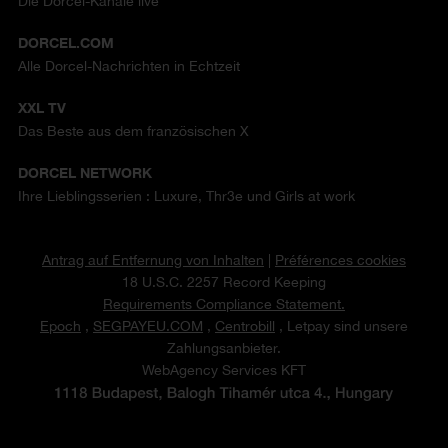
Die Dorcel-Kanäle live
DORCEL.COM
Alle Dorcel-Nachrichten in Echtzeit
XXL TV
Das Beste aus dem französischen X
DORCEL NETWORK
Ihre Lieblingsserien : Luxure, Thr3e und Girls at work
Antrag auf Entfernung von Inhalten
|
Préférences cookies
18 U.S.C. 2257 Record Keeping
Requirements Compliance Statement.
Epoch
,
SEGPAYEU.COM
,
Centrobill
, Letpay sind unsere
Zahlungsanbieter.
WebAgency Services KFT