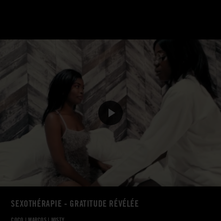
SEXOTHÉRAPIE - GRATITUDE RÉVÉLÉE
COCO
|
MARCOS
|
MISTY