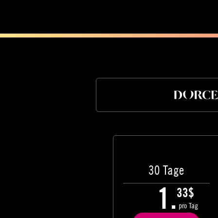
30 Tage
1.
33$
pro Tag