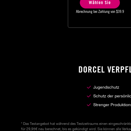
Wählen Sie
Abrechnung bei Zahlung von
$39.9
DORCEL VERPF
Jugendschutz
Schutz der persönl
Strenger Produktio
* Das Testangebot hat während des Testzeitraums einen eingeschränkten
für 29,95€ neu berechnet, bis es gekündigt wird. Sie können alle Ver