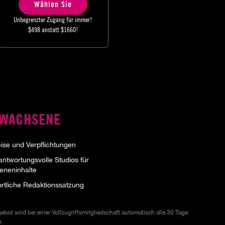
Wählen Sie
Unbegrenzter Zugang für immer!
$498
anstatt
$1660
!
RWACHSENE
eise und Verpflichtungen
ntwortungsvolle Studios für
eneninhalte
rtliche Redaktionssatzung
ot wird bei einer Vollzugriffsmitgliedschaft automatisch alle 30 Tage
n.