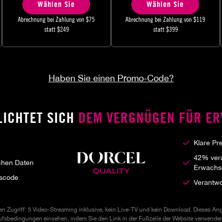
Wählen Sie
Wählen Sie
Abrechnung bei Zahlung von
$75
Abrechnung bei Zahlung von
$119
statt
$249
statt
$399
Haben Sie einen Promo-Code?
LICHTET SICH
DEM VERGNÜGEN FÜR E
Klare Pr
42% vera
ichen Daten
Erwachs
nscode
Verantwo
 Zugriff: 5 Video-Streaming inklusive, kein Live-TV und kein Download. Dieses Angeb
kaufsbedingungen einsehen, indem Sie den Link in der Fußzeile der Website verwende