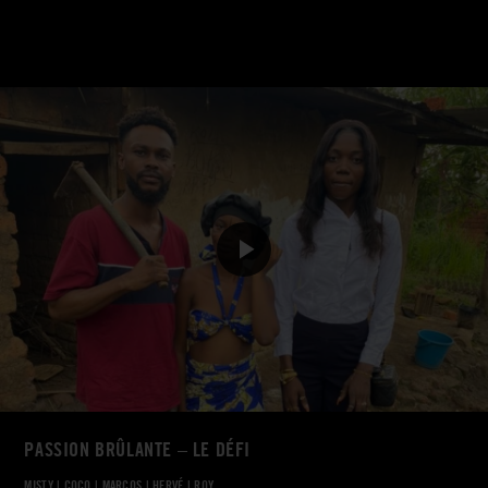
PASSION BRÛLANTE – LE DÉFI
MISTY
|
COCO
|
MARCOS
|
HERVÉ
|
ROY