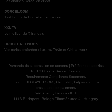
Les chaînes Dorcel en direct
DORCEL.COM
Tout l'actualité Dorcel en temps réel
XXL TV
Le meilleur du X français
DORCEL NETWORK
Vos séries préférées : Luxure, Thr3e et Girls at work
Demande de suppression de contenu
|
Préférences cookies
18 U.S.C. 2257 Record Keeping
Requirements Compliance Statement.
Epoch
,
SEGPAYEU.COM
,
Centrobill
, Letpay sont nos
prestataires de paiement.
WebAgency Services KFT