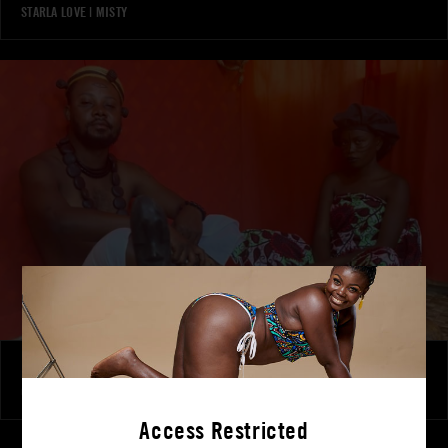
STARLA LOVE
|
MISTY
Passion brûlante – L’interruption
COCO
Access Restricted