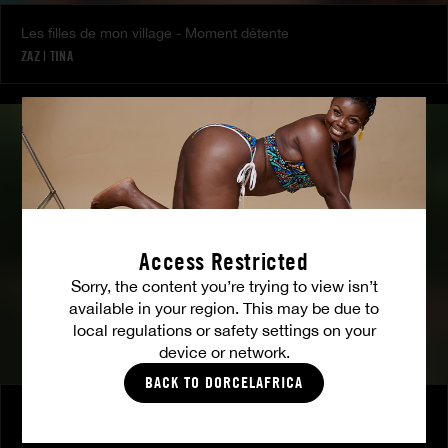
Les filles de mon village - Moment détente
ZAZ
|
TINA
Access Restricted
Sorry, the content you’re trying to view isn’t
available in your region. This may be due to
local regulations or safety settings on your
device or network.
BACK TO DORCELAFRICA
L'irresistible Jamila - Doux moment à la campagne
STARLA LOVE
|
MISS DEBEUX