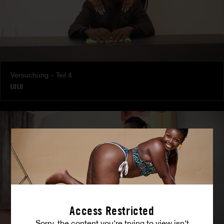
Versuchung – Teil 4
LULU
Access Restricted
Sorry, the content you’re trying to view isn’t