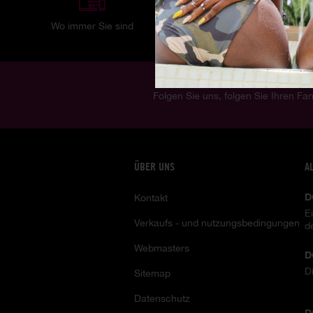
Wo immer Sie sind
4K Ultra HD
Folgen Sie uns, folgen Sie Ihren Fan
ÜBER UNS
A
D
Kontakt
E
Verkaufs - und nutzungsbedingungen
d
Webmasters
D
D
Sitemap
Datenschutz
D