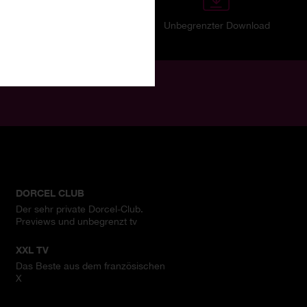
HD-Fotos
Unbegrenzter Download
DORCEL CLUB
Der sehr private Dorcel-Club.
Previews und unbegrenzt tv
XXL TV
Das Beste aus dem französischen
X