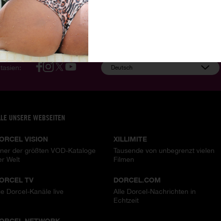
Diskrete Zahlung
Wöchentliche Updates
tasien:
Deutsch
LLE UNSERE WEBSEITEN
ORCEL VISION
XILLIMITE
iner der größten VOD-Kataloge
Tausende von unbegrenzt vielen
er Welt
Filmen
ORCEL TV
DORCEL.COM
ie Dorcel-Kanäle live
Alle Dorcel-Nachrichten in
Echtzeit
ORCEL NETWORK