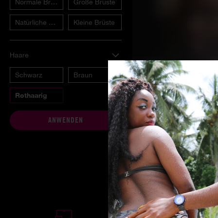
Normale Brüste
Große Brüste
Natürliche Brüste
Kleine Brüste
Haare
Schwarz
Braun
Rothaarig
ANWENDEN