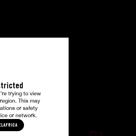
tricted
’re trying to view
r region. This may
ations or safety
ice or network.
ELAFRICA