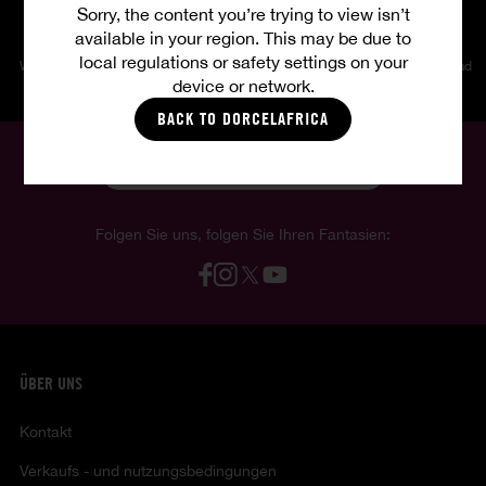
Sorry, the content you’re trying to view isn’t
available in your region. This may be due to
local regulations or safety settings on your
Wöchentliche Updates
HD-Fotos
Unbegrenzter Download
device or network.
BACK TO DORCELAFRICA
Deutsch
Folgen Sie uns, folgen Sie Ihren Fantasien:
ÜBER UNS
Kontakt
Verkaufs - und nutzungsbedingungen