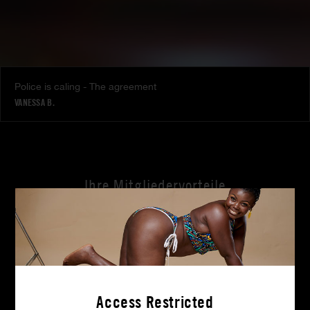
Police is caling - The agreement
VANESSA B.
Ihre Mitgliedervorteile
Wo immer Sie sind
4K Ultra HD
Diskrete Zahlung
Access Restricted