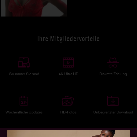
Ihre Mitgliedervorteile
Wo immer Sie sind
4K Ultra HD
Diskrete Zahlung
Wöchentliche Updates
HD-Fotos
Unbegrenzter Download