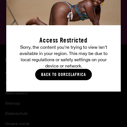
Deutsch
Folgen Sie uns, folgen Sie Ihren Fantasien:
Access Restricted
Sorry, the content you’re trying to view isn’t
available in your region. This may be due to
local regulations or safety settings on your
ÜBER UNS
device or network.
Kontakt
BACK TO DORCELAFRICA
Verkaufs - und nutzungsbedingungen
Webmasters
Sitemap
Datenschutz
Unsere werte