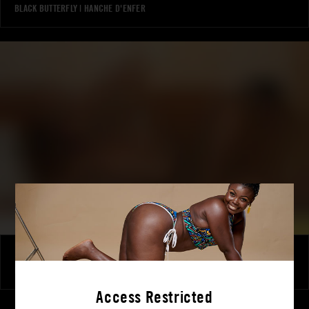
BLACK BUTTERFLY
|
HANCHE D'ENFER
Mes dames de maison - Elles sont chaudes
MALAÏKA
|
HANCHE D'ENFER
Access Restricted