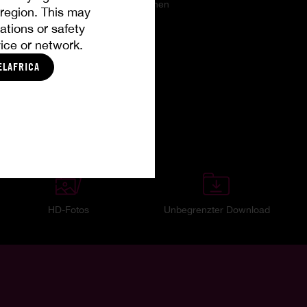
 es ihnen danken, indem sie ihnen einen
r region. This may
ations or safety
ice or network.
ELAFRICA
HD-Fotos
Unbegrenzter Download