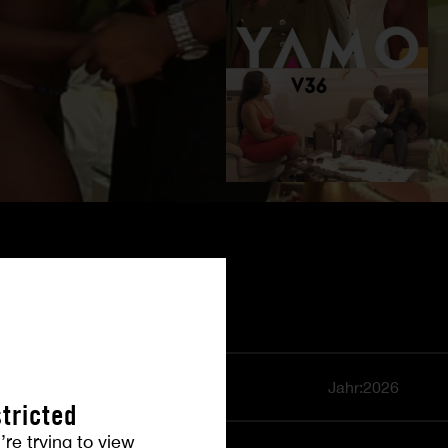
Jahr:2026
tricted
’re trying to view