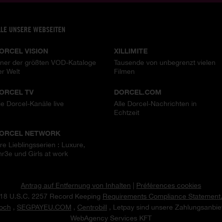
LLE UNSERE WEBSEITEN
ORCEL VISION
XILLIMITE
iner der größten VOD-Kataloge
Tausende von unbegrenzt vielen
er Welt
Filmen
ORCEL TV
DORCEL.COM
ie Dorcel-Kanäle live
Alle Dorcel-Nachrichten in
Echtzeit
ORCEL NETWORK
hre Lieblingsserien : Luxure,
hr3e und Girls at work
Antrag auf Entfernung von Inhalten
|
Préférences cookies
18 U.S.C. 2257 Record Keeping
Requirements Compliance Statement
och
,
SEGPAYEU.COM
,
Centrobill
, Letpay sind unsere Zahlungsanbiet
WebAgency Services KFT