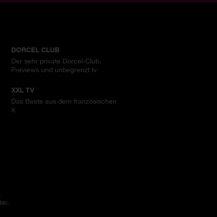
DORCEL CLUB
Der sehr private Dorcel-Club.
Previews und unbegrenzt tv
XXL TV
Das Beste aus dem französischen
X
.
er.