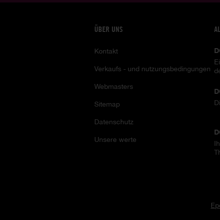
ÜBER UNS
A
D
Kontakt
E
Verkaufs - und nutzungsbedingungen
d
Webmasters
D
D
Sitemap
Datenschutz
D
Unsere werte
I
T
Ep