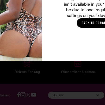
von Michelle beschlossen, ein Fest für sie zu organisieren. Sie wird
isn’t available in you
explosiven Gangbang für 4 Personen anbietet!
be due to local regul
settings on your dev
Frede...
BACK TO DORC
Mehr sehen
Ihre Mitgliedervorteile
Diskrete Zahlung
Wöchentliche Updates
tasien:
Deutsch