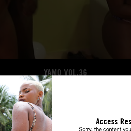
YAMO VOL.36
FILM ANSCHAUEN
Access Res
Sorry, the content you